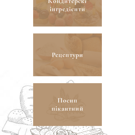
Кондитерскі
інгредієнти
Рецептури
Посип
пікантний