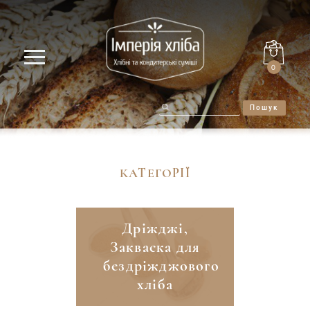
0
Пошук
КАТЕГОРІЇ
Дріжджі,
Закваска для
бездріжджового
хліба