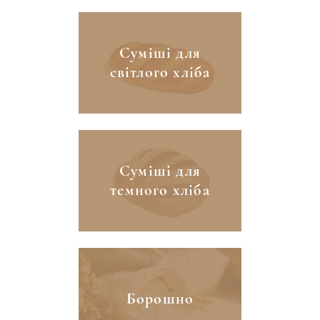
Суміші для
світлого хліба
Суміші для
темного хліба
Борошно